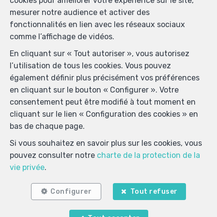
cookies pour améliorer votre expérience sur le site,
les biens y
mesurer notre audience et activer des
fonctionnalités en lien avec les réseaux sociaux
correspondant
comme l’affichage de vidéos.
En cliquant sur « Tout autoriser », vous autorisez
l’utilisation de tous les cookies. Vous pouvez
Enregistrer vos critères
également définir plus précisément vos préférences
en cliquant sur le bouton « Configurer ». Votre
consentement peut être modifié à tout moment en
Contactez-nous
cliquant sur le lien « Configuration des cookies » en
bas de chaque page.
Si vous souhaitez en savoir plus sur les cookies, vous
pouvez consulter notre
charte de la protection de la
Titre
vie privée
.
Configurer
Tout refuser
Prénom
*