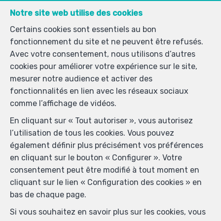
L'Immobilière des Géants
Notre site web utilise des cookies
Rue de Bétissart 9 Boîte B
—
Certains cookies sont essentiels au bon
7802 Hainaut
—
fonctionnement du site et ne peuvent être refusés.
TEL.
+32 68 28 01 51
Avec votre consentement, nous utilisons d’autres
info@immodesgeants.be
—
cookies pour améliorer votre expérience sur le site,
mesurer notre audience et activer des
fonctionnalités en lien avec les réseaux sociaux
Agent immobilier IPI 505.303 Subires Felipe agréé IPI
comme l’affichage de vidéos.
sous le numéro 505.303 en Belgique - N° entreprise :
En cliquant sur « Tout autoriser », vous autorisez
TVA 0880036260- Instance de contrôle: Institut
l’utilisation de tous les cookies. Vous pouvez
professionnel des agents immobiliers, rue du
également définir plus précisément vos préférences
Luxembourg 16B, 1000 Bruxelles (+32 2 505 38 50 -
en cliquant sur le bouton « Configurer ». Votre
info@ipi.be) - Soumis au
code déontologique de l’ IPI
consentement peut être modifié à tout moment en
RC professionnelle et cautionnement via AXA Belgium
cliquant sur le lien « Configuration des cookies » en
SA, Place du Trône 1, 1000 Bruxelles – police n°
bas de chaque page.
730.390.160. Couverture valable pour les activités
réalisées en Belgique
Si vous souhaitez en savoir plus sur les cookies, vous