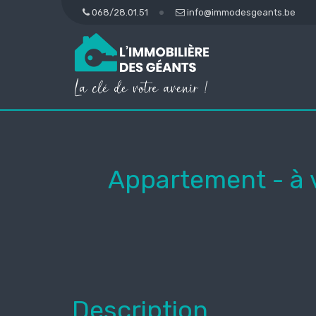
068/28.01.51
info@immodesgeants.be
Appartement - à
Description