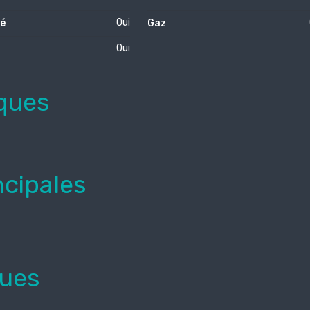
Oui
té
Gaz
Oui
ques
ncipales
ques