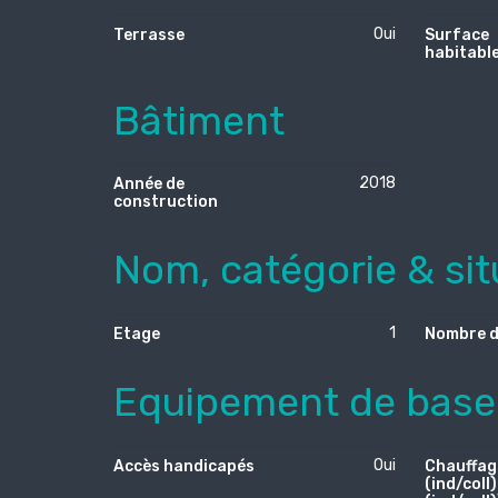
Oui
Terrasse
Surface
habitabl
Bâtiment
2018
Année de
construction
Nom, catégorie & sit
1
Etage
Nombre d
Equipement de base
Oui
Accès handicapés
Chauffag
(ind/coll)