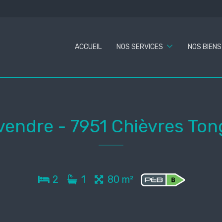
ACCUEIL
NOS SERVICES
NOS BIENS
 vendre
-
7951 Chièvres To
2
1
80 m²