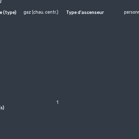
)
gaz (chau. centr.)
person
e (type)
Type d'ascenseur
1
s)