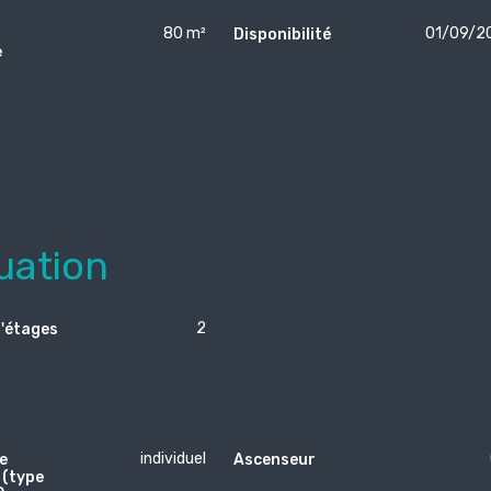
80 m²
01/09/2
Disponibilité
e
uation
2
'étages
individuel
e
Ascenseur
 (type