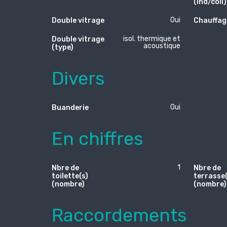
(ind/coll)
Oui
Double vitrage
Chauffag
isol. thermique et
Double vitrage
acoustique
(type)
Divers
Oui
Buanderie
En chiffres
1
Nbre de
Nbre de
toilette(s)
terrasse(
(nombre)
(nombre)
Raccordements