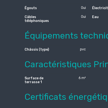
Oui
Égouts
Électrici
Oui
Câbles
Eau
téléphoniques
Équipements techni
pvc
Châssis (type)
Caractéristiques Pri
6 m²
Surface de
terrasse 1
Certificats énergéti