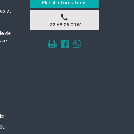
Plus d'informations
es et
+32 68 28 01 51
le de
vec
Non
Oui