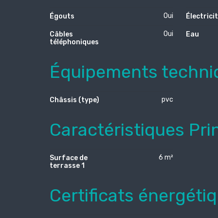
Oui
Égouts
Électrici
Oui
Câbles
Eau
téléphoniques
Équipements techni
pvc
Châssis (type)
Caractéristiques Pri
6 m²
Surface de
terrasse 1
Certificats énergéti