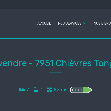
ACCUEIL
NOS SERVICES
NOS BIENS
 vendre
-
7951 Chièvres To
2
1
82 m²