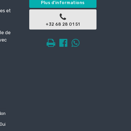
Plus d'informations
es et
+32 68 28 01 51
le de
vec
Non
Oui