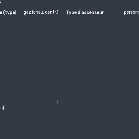
)
gaz (chau. centr.)
person
e (type)
Type d'ascenseur
1
s)