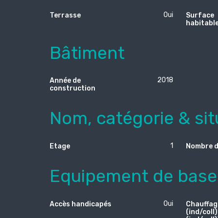
Oui
Terrasse
Surface
habitabl
Bâtiment
2018
Année de
construction
Nom, catégorie & sit
1
Etage
Nombre d
Equipement de base
Oui
Accès handicapés
Chauffag
(ind/coll)