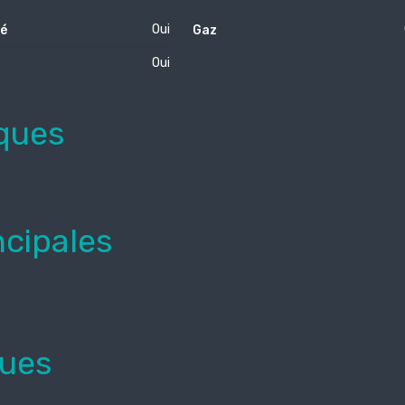
Oui
té
Gaz
Oui
ques
ncipales
ques