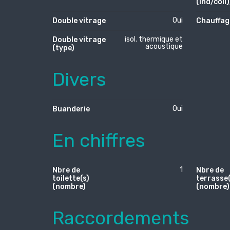
(ind/coll)
Oui
Double vitrage
Chauffag
isol. thermique et
Double vitrage
acoustique
(type)
Divers
Oui
Buanderie
En chiffres
1
Nbre de
Nbre de
toilette(s)
terrasse(
(nombre)
(nombre)
Raccordements