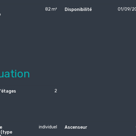
82 m²
01/09/2
Disponibilité
e
uation
2
'étages
individuel
e
Ascenseur
 (type