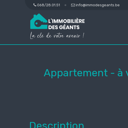
068/28.01.51
info@immodesgeants.be
Appartement - à
Description