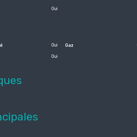
Oui
Oui
té
Gaz
Oui
ques
ncipales