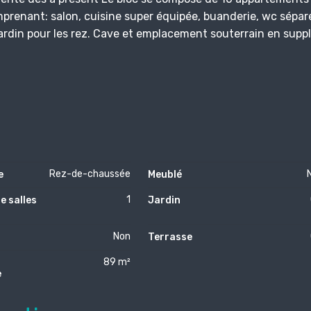
enant: salon, cuisine super équipée, buanderie, wc séparé
 jardin pour les rez. Cave et emplacement souterrain en sup
Rez-de-chaussée
e
Meublé
1
e salles
Jardin
Non
Terrasse
89 m²
e