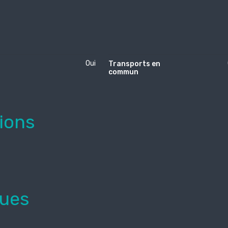
Oui
Transports en
commun
tions
ques