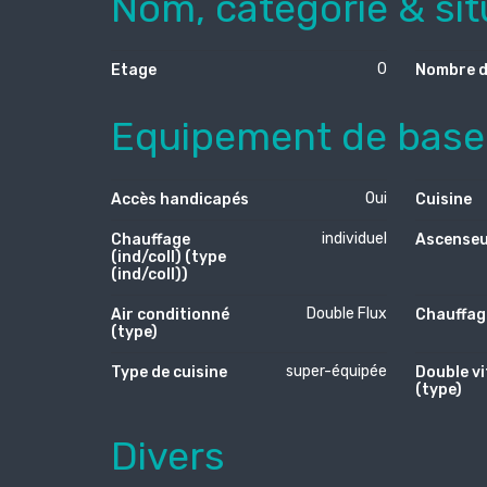
Nom, catégorie & sit
0
Etage
Nombre d
Equipement de base
Oui
Accès handicapés
Cuisine
individuel
Chauffage
Ascense
(ind/coll) (type
(ind/coll))
Double Flux
Air conditionné
Chauffag
(type)
super-équipée
Type de cuisine
Double v
(type)
Divers