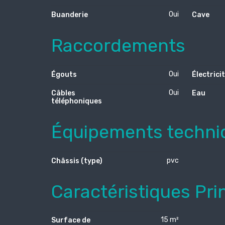
Oui
Buanderie
Cave
Raccordements
Oui
Égouts
Électrici
Oui
Câbles
Eau
téléphoniques
Équipements techni
pvc
Châssis (type)
Caractéristiques Pri
15 m²
Surface de