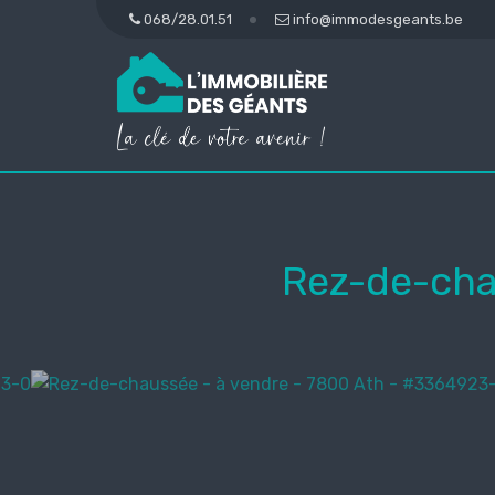
068/28.01.51
info@immodesgeants.be
Rez-de-chau