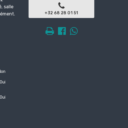
, salle
+32 68 28 01 51
plément.
Non
Oui
Oui