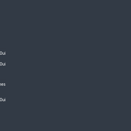
Oui
Oui
nes
Oui