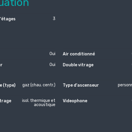
uation
3
'étages
Oui
Air conditionné
Oui
ur
Double vitrage
gaz (chau. centr.)
person
e (type)
Type d'ascenseur
isol. thermique et
itrage
Videophone
acoustique