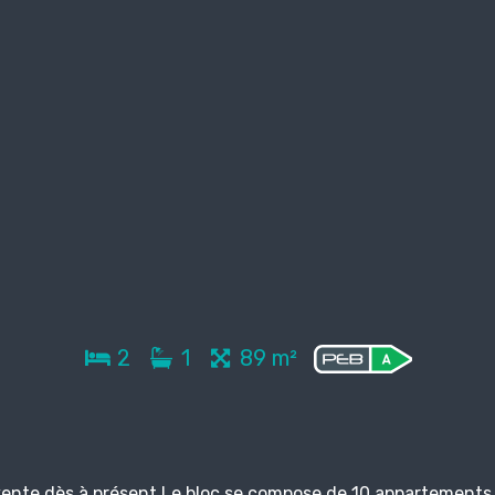
2
1
89 m²
vente dès à présent Le bloc se compose de 10 appartements